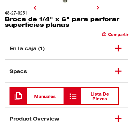
48-27-0251
Broca de 1/4" x 6" para perforar
superficies planas
Compartir
En la caja (1)
Broca de 1/4" x 6" para
(
1
)
48-27-0251
Specs
perforar superficies planas
Cargando
Lista De
Manuales
Piezas
Product Overview