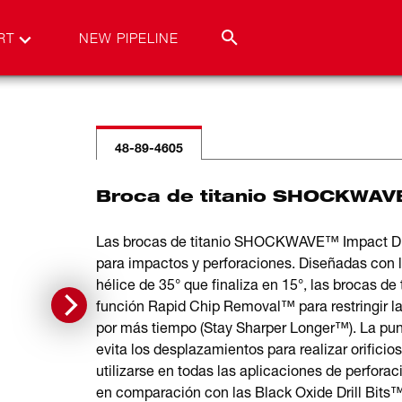
RT
NEW PIPELINE
48-89-4605
Broca de titanio SHOCKWAVE
Las brocas de titanio SHOCKWAVE™ Impact D
para impactos y perforaciones. Diseñadas con l
hélice de 35° que finaliza en 15°, las brocas 
función Rapid Chip Removal™ para restringir la
por más tiempo (Stay Sharper Longer™). La punt
evita los desplazamientos para realizar orificio
utilizarse en todas las aplicaciones de perfora
en comparación con las Black Oxide Drill Bits™