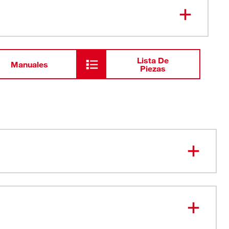
Broca de túnel SDS-MAX de una
48-20-
5300
sola pieza de 1-1/2" X 12-1/4"
Lista De
Manuales
Piezas
ente rascador para lograr una pulverización más rápida
l
 núcleo y del terreno para lograr durabilidad incluso en
randes