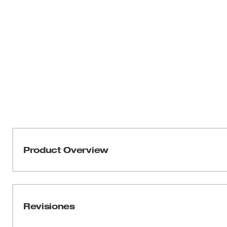
Product Overview
Las brocas de túnel inclinadas, de carburo de una pieza
orificios grandes donde la profundidad del orificio exc
Estas brocas de túnel vienen en diámetros que oscilan e
Revisiones
generales de 12-1/4”, 22” o 39”. El cincel y los dientes
pulverización más rápida del material. El diseño en u