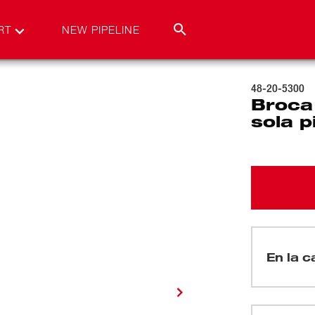
RT
NEW PIPELINE
48-20-5300
Broca
sola p
En la ca