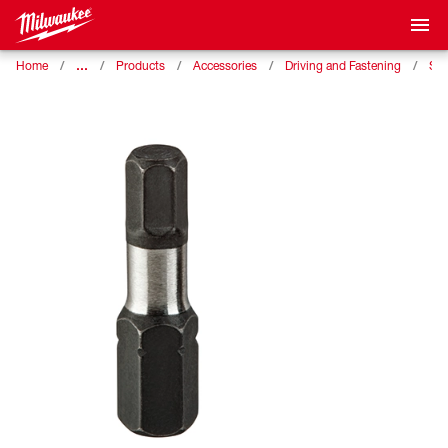
…
Home
Products
Accessories
Driving and Fastening
SHO