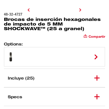
48-32-4727
Brocas de inserción hexagonales
de impacto de 5 MM
SHOCKWAVE™ (25 a granel)
Compartir
Options
:
Incluye (25)
Brocas de inserción
hexagonales de impacto
Specs
(
25
)
48-32-4727
de 5 MM SHOCKWAVE™
(25 a granel)
Cargando