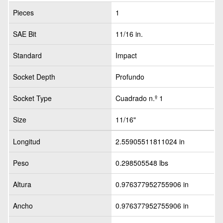
Pieces
1
SAE Bit
11/16 in.
Standard
Impact
Socket Depth
Profundo
Socket Type
Cuadrado n.º 1
Size
11/16"
Longitud
2.55905511811024 in
Peso
0.298505548 lbs
Altura
0.976377952755906 in
Ancho
0.976377952755906 in