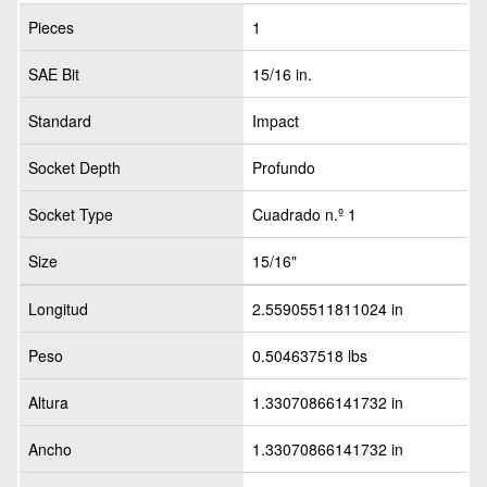
Pieces
1
SAE Bit
15/16 in.
Standard
Impact
Socket Depth
Profundo
Socket Type
Cuadrado n.º 1
Size
15/16"
Longitud
2.55905511811024 in
Peso
0.504637518 lbs
Altura
1.33070866141732 in
Ancho
1.33070866141732 in