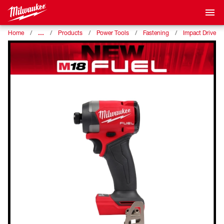
…
Home
Products
Power Tools
Fastening
Impact Drivers