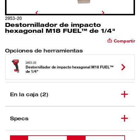
2953-20
Destornillador de impacto
hexagonal M18 FUEL™ de 1/4"
Compartir
Opciones de herramientas
2953-20
Destornillador de impacto hexagonal M18 FUEL™
de 1/4"
En la caja (2)
Destornillador de impacto
(
1
)
hexagonal M18 FUEL™ de
2953-20
Specs
1/4"
Cargando
(
1
)
Gancho para el cinturón