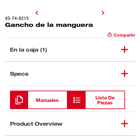
45-74-9215
Gancho de la manguera
Compartir
En la caja (1)
(
1
)
Gancho de la manguera
45-74-9215
Specs
Cargando
Lista De
Manuales
Piezas
Product Overview
Nuestra pinza para manguera de gancho cuenta con