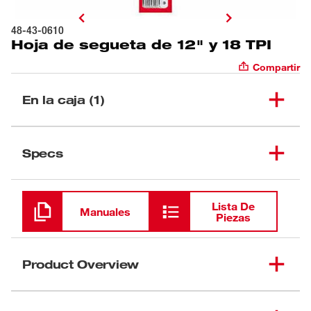
48-43-0610
Hoja de segueta de 12" y 18 TPI
Compartir
En la caja (1)
Hoja de segueta de 12" y
(
1
)
48-43-0610
Specs
18 TPI
Cargando
Lista De
Manuales
Piezas
Product Overview
Las hojas bimetálicas de segueta de 12" y 18 TPI de