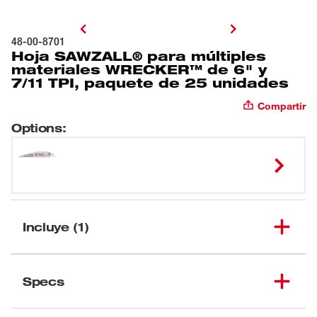
48-00-8701
Hoja SAWZALL® para múltiples
materiales WRECKER™ de 6" y
7/11 TPI, paquete de 25 unidades
Compartir
Options
:
Incluye (1)
Hoja SAWZALL® para
múltiples materiales
Specs
(
1
)
WRECKER™ de 6" y
48-00-8701
7/11 TPI, paquete de 25
Cargando
unidades