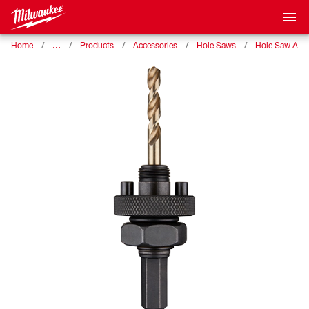
…
Home
Products
Accessories
Hole Saws
Hole Saw Acce