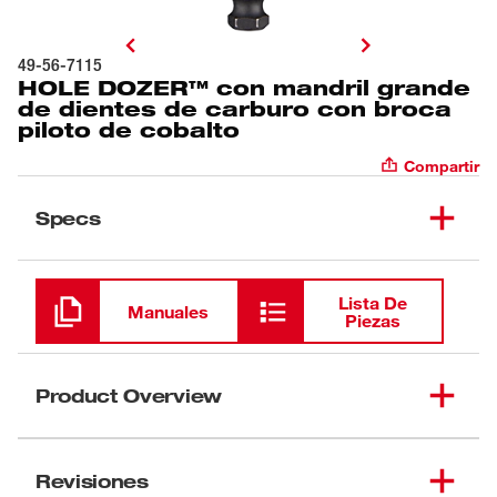
49-56-7115
HOLE DOZER™ con mandril grande
de dientes de carburo con broca
piloto de cobalto
Compartir
Specs
Cargando
Lista De
Manuales
Piezas
Product Overview
Nuestra HOLE DOZER™ con mandril grande de
dientes de carburo con broca piloto de cobalto le
Revisiones