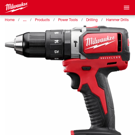
…
Home
Products
Power Tools
Drilling
Hammer Drills