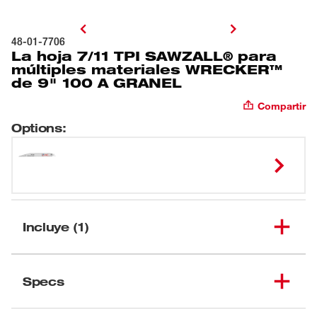
48-01-7706
La hoja 7/11 TPI SAWZALL® para
múltiples materiales WRECKER™
de 9" 100 A GRANEL
Compartir
Options
:
Incluye (1)
La hoja 7/11 TPI
SAWZALL® para múltiples
Specs
(
1
)
48-01-7706
materiales WRECKER™
de 9" 100 A GRANEL
Cargando