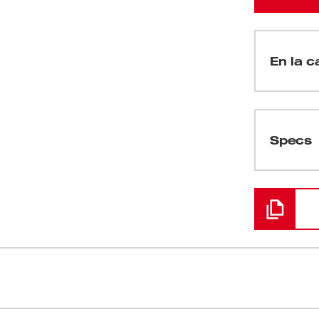
En la c
(
1
)
Specs
Cargando
(
1
)
(
1
)
(
1
)
ukee produce un acabado fino sin remolinos.