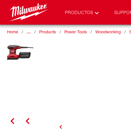
PRODUCTOS
SUPPO
Home
…
Products
Power Tools
Woodworking