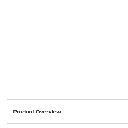
Product Overview
La lijadora de palma de láminas 6033-21 de ¼ de Milwa