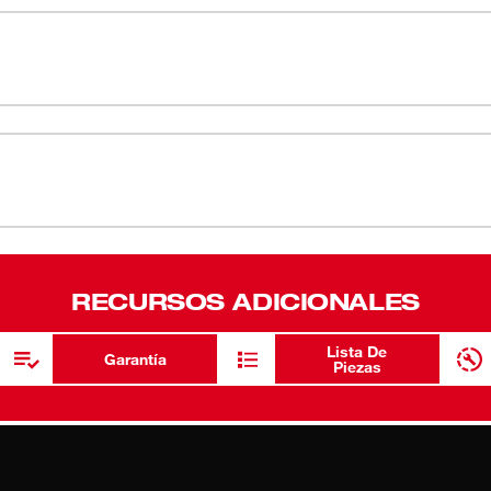
(
1
)
00 OPM produce velocidad y potencia
otón permite realizar cambios de papel sin
or de manguera universal permite realizar
ora. El recipiente de plástico para polvo
una mayor durabilidad.
58-14-3395d5
58
RECURSOS ADICIONALES
Lista De
Garantía
Piezas