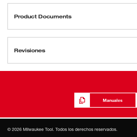
El motor de imán permanente de 3.0 amperios con 14,0
constantes. El sistema de abrazaderas para papel tipo b
Product Documents
esfuerzo. Para tener máxima compatibilidad, el adaptad
conexiones de todos los tamaños de manguera de aspirad
Manual/Lista de piezas
con filtro realiza una eficiente recolección del polvo y 
58-14-6033d2
Revisiones
54-38-0510
Manuales
©
2026
Milwaukee Tool. Todos los derechos reservados.