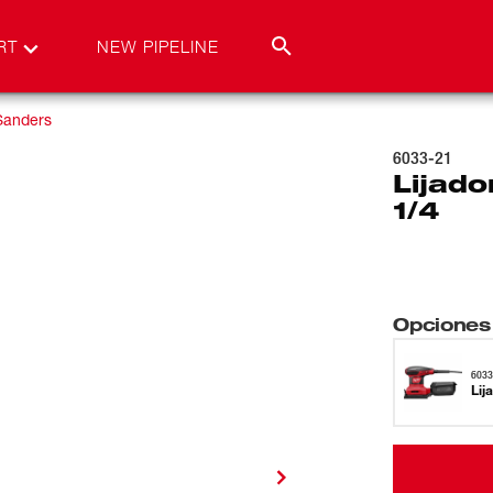
RT
NEW PIPELINE
Sanders
6033-21
Lijado
1/4
Opciones
6033
Lij