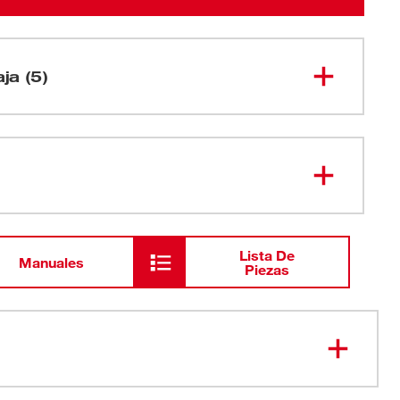
aja (5)
Lijadora de palma de láminas de 1/4
6033-21
Cartucho para polvo de plástico
Lista De
Manuales
Piezas
Punzón para papel
Papel de lija de grano 150