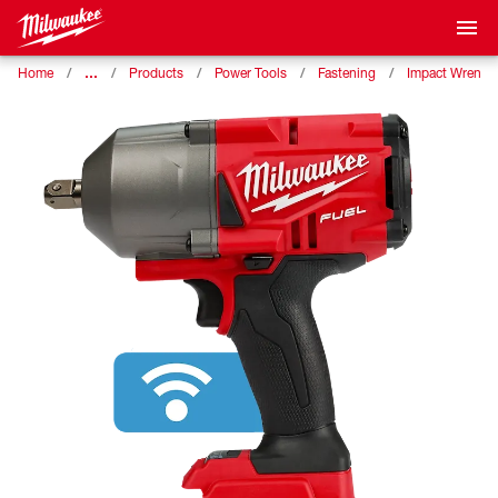
…
Home
Products
Power Tools
Fastening
Impact Wrench