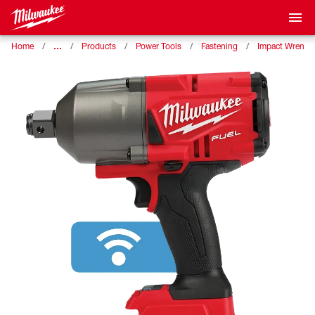
…
Home
Products
Power Tools
Fastening
Impact Wrench