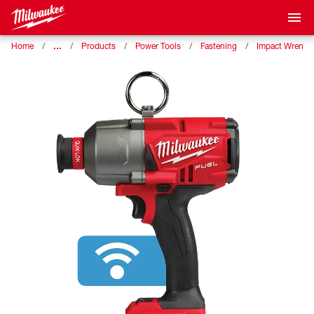
…
Home
Products
Power Tools
Fastening
Impact Wrench