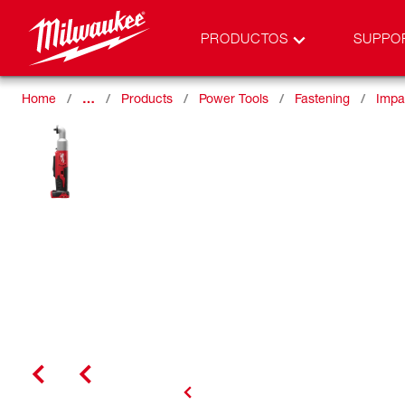
PRODUCTOS
SUPPO
Home
…
Products
Power Tools
Fastening
Impa