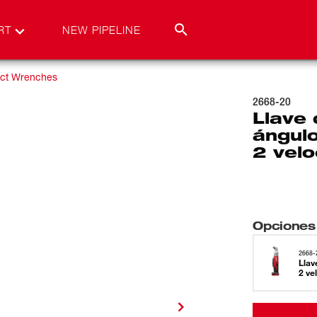
RT
NEW PIPELINE
ct Wrenches
2668-20
Llave 
ángul
2 vel
Opciones
2668-
Llav
2 ve