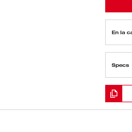
En la ca
(
1
)
Specs
Cargando