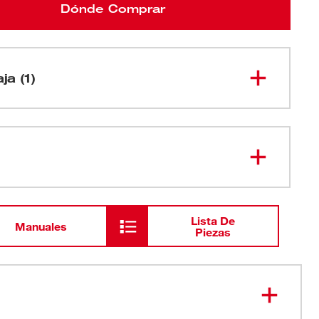
Dónde Comprar
ja (1)
Llave de impacto inalámbrica de
ángulo recto M18™ de 3/8" y
2668-20
2 velocidades
Lista De
Manuales
Piezas