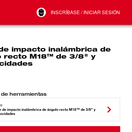
Your Account
INSCRÍBASE / INICIAR SESIÓN
Conectar
Cerrar sesión
de impacto inalámbrica de
o recto M18™ de 3/8" y
ocidades
 de herramientas
20
e de impacto inalámbrica de ángulo recto M18™ de 3/8" y
locidades