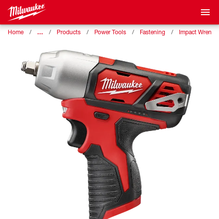
…
Home
Products
Power Tools
Fastening
Impact Wrench