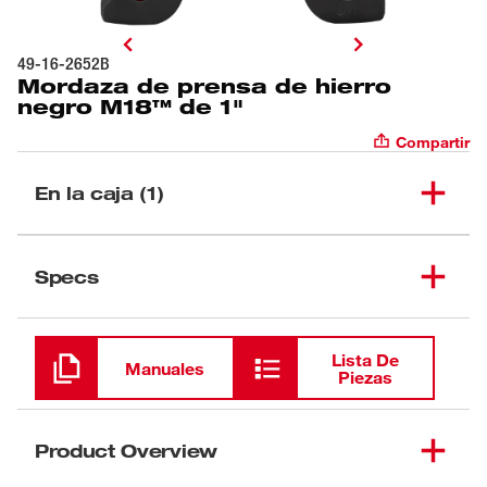
49-16-2652B
Mordaza de prensa de hierro
negro M18™ de 1"
Compartir
En la caja (1)
Mordaza de prensa de
(
1
)
49-16-2652B
Specs
hierro negro M18™ de 1"
Cargando
Lista De
Manuales
Piezas
Product Overview