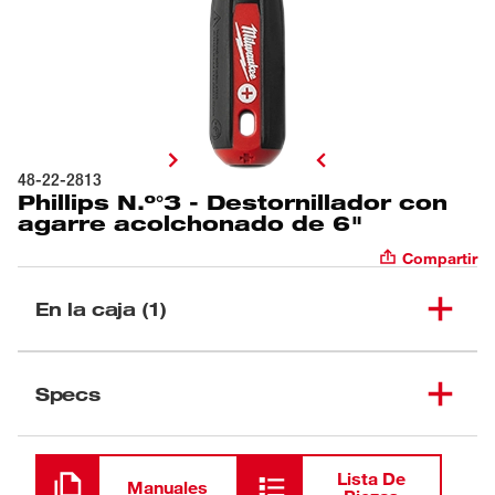
48-22-2813
Phillips N.º°3 - Destornillador con
agarre acolchonado de 6"
Compartir
En la caja (1)
Phillips N.º°3 -
(
1
)
Destornillador con agarre
48-22-2813
Specs
acolchonado de 6"
Cargando
Lista De
Manuales