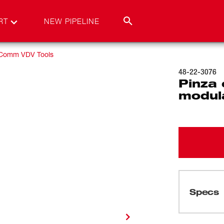
RT
NEW PIPELINE
 Comm VDV Tools
48-22-3076
Pinza
modula
Specs
Cargando