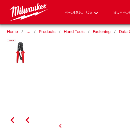
PRODUCTOS
SUPPO
Home
…
Products
Hand Tools
Fastening
Data