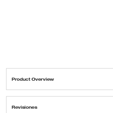
Product Overview
Nuestra pinza crimpeadora y pelacables modular de trin
que la herramienta multifuncional corta, pela y crimpe
RJ45 MODULARES. Las hojas de corte y el receptáculo 
Revisiones
preparación y eliminan la necesidad de portar varias 