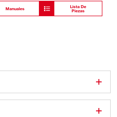
Lista De
Manuales
Piezas
o pelacables para terminaciones más rápidas
e trinquete de liberación fácil
rápida entre tamaños de crimpeado