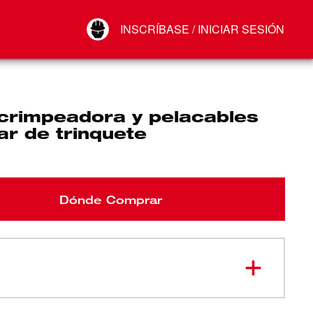
Your Account
INSCRÍBASE / INICIAR SESIÓN
Conectar
Cerrar sesión
 crimpeadora y pelacables
r de trinquete
Dónde Comprar