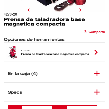
4270-20
Prensa de taladradora base
magnetica compacta
Compartir
Opciones de herramientas
4270-20
Prensa de taladradora base magnetica compacta
En la caja (4)
Prensa de taladradora
(
1
)
4270-20
Specs
base magnetica compacta
Botella pulverizadora de
Cargando
(
1
)
lubricación