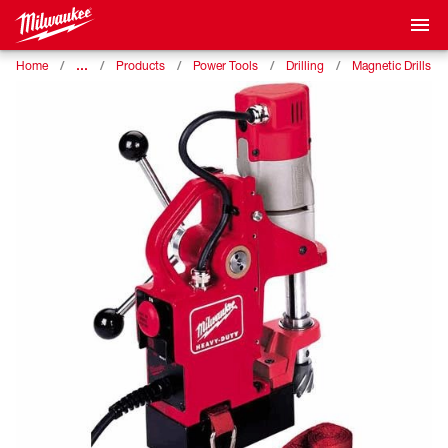
…
Home
Products
Power Tools
Drilling
Magnetic Drills