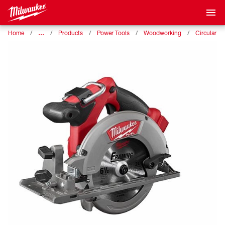
…
Home
Products
Power Tools
Woodworking
Circular S