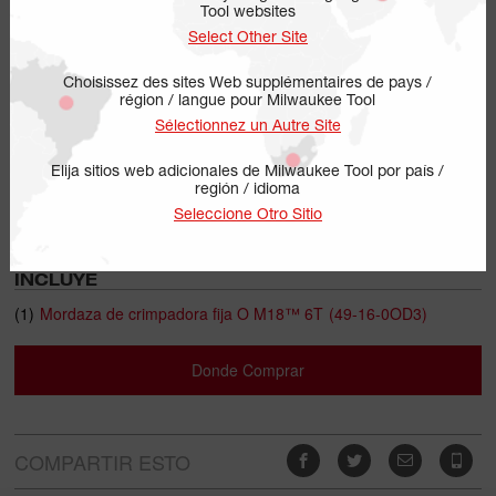
Tool websites
Select Other Site
Choisissez des sites Web supplémentaires de pays /
région / langue pour Milwaukee Tool
Sélectionnez un Autre Site
Elija sitios web adicionales de Milwaukee Tool por país /
región / idioma
49-16-0OD3
Seleccione Otro Sitio
Mordaza de crimpadora fija O M18™ 6T
INCLUYE
(1)
Mordaza de crimpadora fija O M18™ 6T
(49-16-0OD3)
Donde Comprar
COMPARTIR ESTO