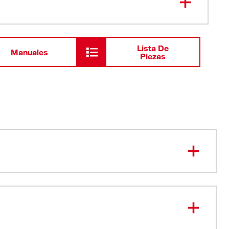
Lista De
Manuales
Piezas
ble
 torsión