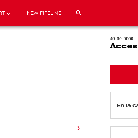
RT
NEW PIPELINE
49-90-0900
Acceso
En la c
(
3
)