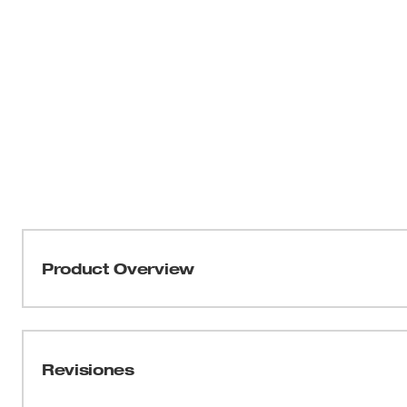
Product Overview
Accesorio de cubierta antipolvo de repuesto para usar co
elevados M18 FUEL™ con extracción de polvo integrad
Revisiones