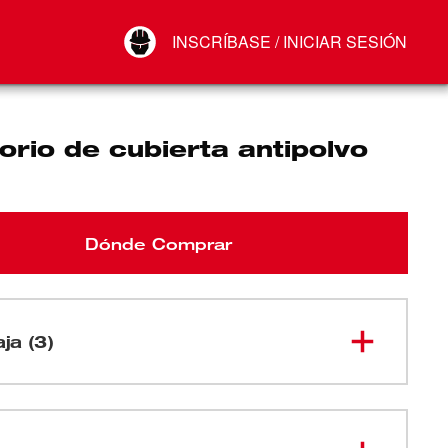
Your Account
INSCRÍBASE / INICIAR SESIÓN
Conectar
Cerrar sesión
rio de cubierta antipolvo
Dónde Comprar
aja (3)
49-90-
Accesorio de cubierta antipolvo
0900