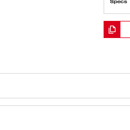
Specs
Cargando
n nuestro martillo rotativo para lugares
Reemplaza
a 3311-20.
Contraíble
Bloqueo por