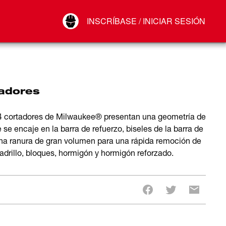
Your Account
INSCRÍBASE / INICIAR SESIÓN
Conectar
Cerrar sesión
tadores
n 4 cortadores de Milwaukee® presentan una geometría de
se encaje en la barra de refuerzo, biseles de la barra de
una ranura de gran volumen para una rápida remoción de
 ladrillo, bloques, hormigón y hormigón reforzado.