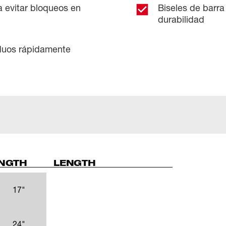
 evitar bloqueos en
Biseles de barr
durabilidad
iduos rápidamente
ENGTH
LENGTH
17"
24"