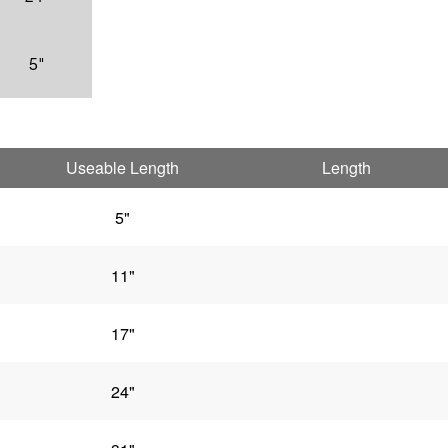
5"
Useable Length
Length
5"
11"
17"
24"