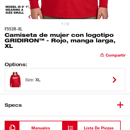
1 / 0
F553R-XL
Camiseta de mujer con logotipo
GRIDIRON™ - Rojo, manga larga,
XL
Compartir
Options
:
Size
:
XL
Specs
Cargando
Manuales
Lista De Piezas