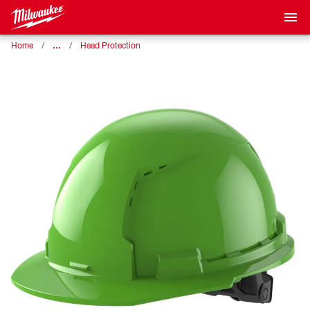
…
Home
Head Protection