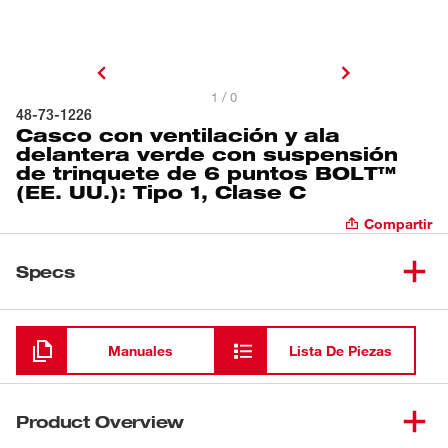
1 / 0
48-73-1226
Casco con ventilación y ala
delantera verde con suspensión
de trinquete de 6 puntos BOLT™
(EE. UU.): Tipo 1, Clase C
Compartir
Specs
Cargando
Manuales
Lista De Piezas
Product Overview