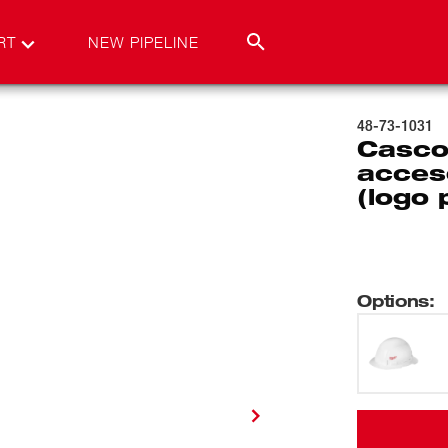
RT
NEW PIPELINE
48-73-1031
Casco
acces
(logo
Options
: