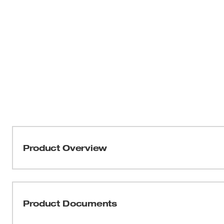
Product Overview
Nuestros cascos de ala completa están diseñados para a
cuenta con un soporte reversible para lámpara MILW
las lámparas, para un montaje fácil y seguro. Las cuat
Product Documents
ranuras para accesorios universales le permiten instala
y accesorios adicionales en el casco. Para mayor como