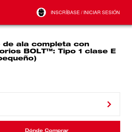
Your Account
INSCRÍBASE / INICIAR SESIÓN
Conectar
Cerrar sesión
 de ala completa con
orios BOLT™: Tipo 1 clase E
 pequeño)
Dónde Comprar