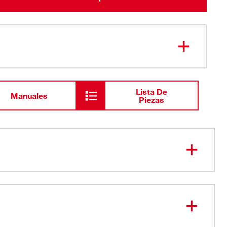
Lista De
Manuales
Piezas
 su lugar de trabajo
ersible para lámpara y ranuras para ganchos de
BOLT™
ras para accesorios BOLT™ y dos ranuras para