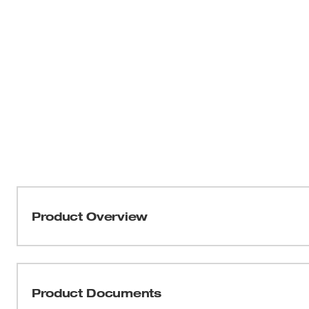
Product Overview
Nuestros cascos de seguridad Tipo 2, Clase C de ala de
protección y mayor comodidad. Estos cascos de segurid
y laterales. Estos cascos de seguridad para la constru
Product Documents
BOLT™, con cuatro ranuras para accesorios BOLT™ y do