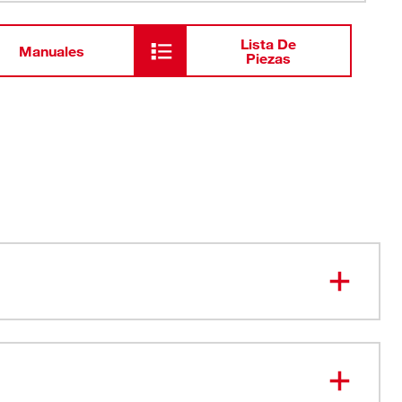
Lista De
Manuales
Piezas
golpes laterales y superiores
cesorios simultáneamente: compatible con los
s BOLT™