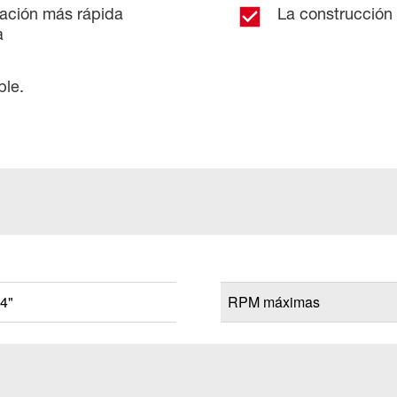
ación más rápida
La construcción 
a
ble.
14"
RPM máximas