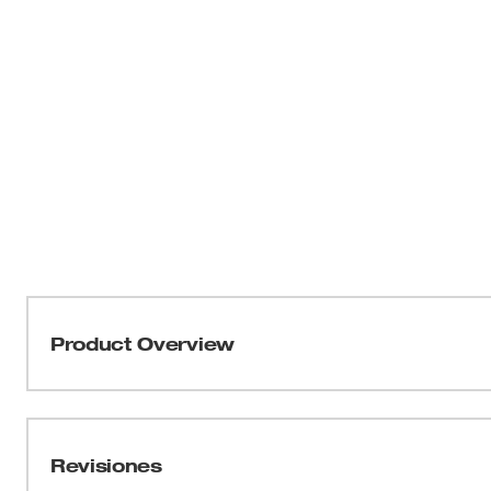
Product Overview
Nuestro cortador de raíces de 4" está diseñado para corta
raíces para tuberías de drenaje es ideal para tuberías de
tiene una fabricación de acero y revestimiento Rust Gua
Revisiones
tener accesorios de cabezal de mayor duración. Este a