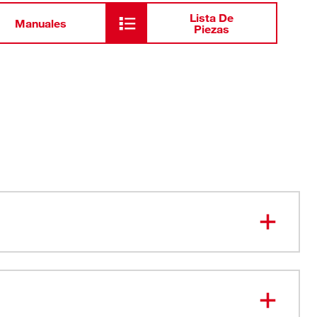
Lista De
Manuales
Piezas
ra cortar raíces
de sonda de interbloqueo con liberación de llave de