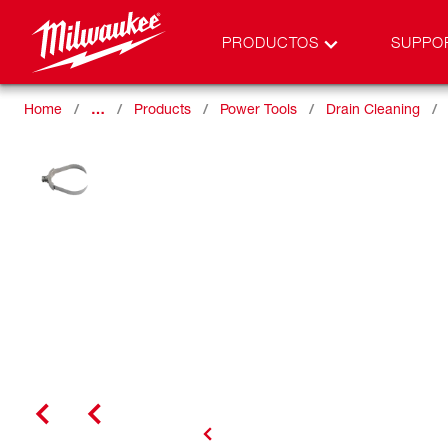
PRODUCTOS
SUPPO
Home
…
Products
Power Tools
Drain Cleaning