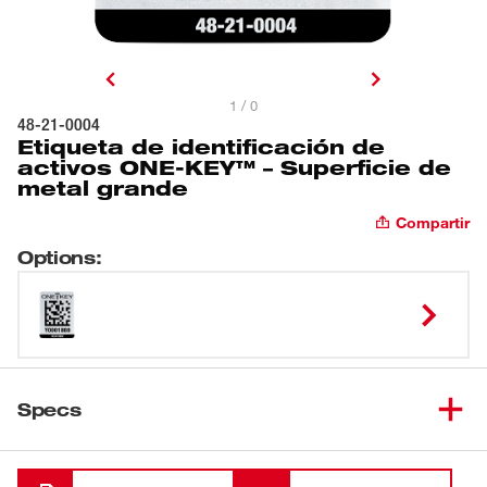
1 / 0
48-21-0004
Etiqueta de identificación de
activos ONE-KEY™ – Superficie de
metal grande
Compartir
Options
:
Specs
Cargando