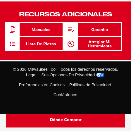
Milwaukee en su herramienta de Milwaukee.
RECURSOS ADICIONALES
Use solamente piezas especificadas por Milwaukee
para alcanzar la máxima vida útil y el máximo
rendimiento de su herramienta de Milwaukee.
Manuales
Garantía
Arreglar Mi
Lista De Piezas
Herramienta
©
2026
Milwaukee Tool. Todos los derechos reservados.
Legal
Sus Opciones De Privacidad
Preferencias de Cookies
Políticas de Privacidad
Contáctenos
Dónde Comprar