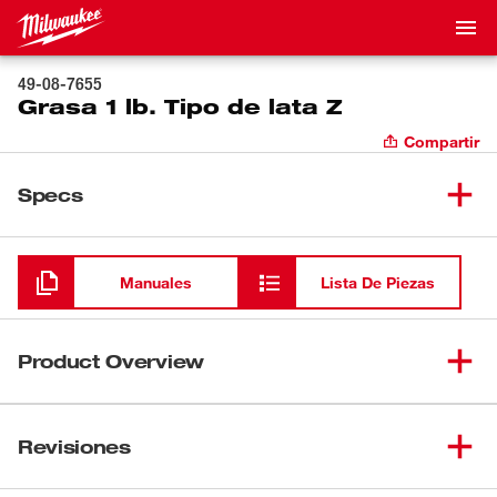
49-08-7655
Grasa 1 lb. Tipo de lata Z
Compartir
Specs
Cargando
Manuales
Lista De Piezas
Product Overview
Milwaukee proporciona lubricantes de primera calidad
para garantizar el rendimiento máximo de la herramienta
Revisiones
en aplicaciones industriales/de construcción
prolongadas. Use solamente la grasa especificada por