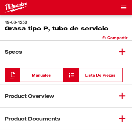
49-08-4250
Grasa tipo P, tubo de servicio
Compartir
Specs
Cargando
Manuales
Lista De Piezas
Product Overview
Milwaukee proporciona lubricantes de primera calidad
para garantizar el rendimiento máximo de la herramienta
Product Documents
en aplicaciones industriales/de construcción
prolongadas. Use solamente la grasa especificada por