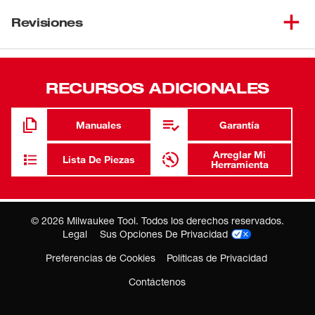
MSDS
Milwaukee en su herramienta de Milwaukee.
Revisiones
58-97-1205
Use solamente la grasa especificada por Milwaukee
en su herramienta de Milwaukee.
RECURSOS ADICIONALES
Manuales
Garantía
Arreglar Mi
Lista De Piezas
Herramienta
©
2026
Milwaukee Tool. Todos los derechos reservados.
Legal
Sus Opciones De Privacidad
Preferencias de Cookies
Políticas de Privacidad
Contáctenos
Dónde Comprar