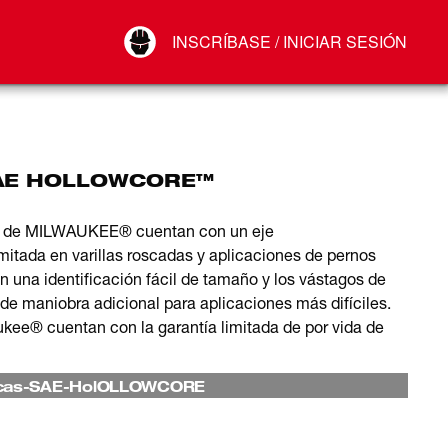
Your Account
INSCRÍBASE / INICIAR SESIÓN
Conectar
Cerrar sesión
 SAE HOLLOWCORE™
 de MILWAUKEE® cuentan con un eje
tada en varillas roscadas y aplicaciones de pernos
n una identificación fácil de tamaño y los vástagos de
de maniobra adicional para aplicaciones más difíciles.
® cuentan con la garantía limitada de por vida de
ercas-SAE-HolOLLOWCORE