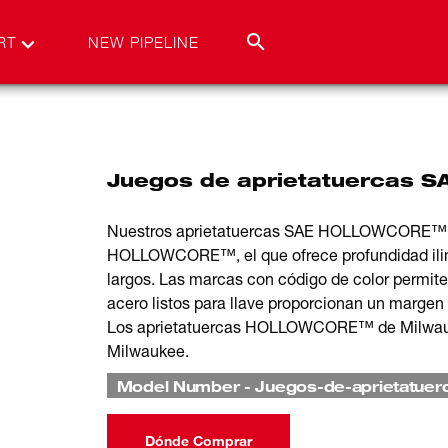
RT
NEW PIPELINE
Juegos de aprietatuercas
Nuestros aprietatuercas SAE HOLLOWCORE™
HOLLOWCORE™, el que ofrece profundidad ilimi
largos. Las marcas con código de color permite
acero listos para llave proporcionan un margen 
Los aprietatuercas HOLLOWCORE™ de Milwaukee
Milwaukee.
Model Number
-
Juegos-de-aprietatu
Dónde Comprar