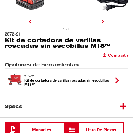
1 / 0
2872-21
Kit de cortadora de varillas
roscadas sin escobillas M18™
Compartir
Opciones de herramientas
2872-21
Kit de cortadora de varillas roscadas sin escobillas
M18™
Specs
Cargando
Manuales
Lista De Piezas