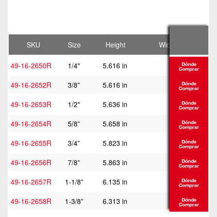
SKU
Size
Height
Width
49-16-2650R
1/4"
5.616 in
4.388 in
Dónde
Comprar
49-16-2652R
3/8”
5.616 in
4.386 in
Dónde
Comprar
49-16-2653R
1/2"
5.636 in
4.391 in
Dónde
Comprar
49-16-2654R
5/8”
5.658 in
4.378 in
Dónde
Comprar
49-16-2655R
3/4”
5.823 in
4.38 in
Dónde
Comprar
49-16-2656R
7/8”
5.863 in
4.376 in
Dónde
Comprar
49-16-2657R
1-1/8”
6.135 in
4.376 in
Dónde
Comprar
49-16-2658R
1-3/8”
6.313 in
4.849 in
Dónde
Comprar