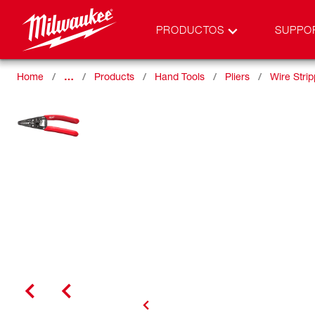
PRODUCTOS
SUPPO
Home
…
Products
Hand Tools
Pliers
Wire Stri