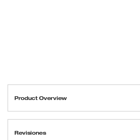
Product Overview
El pelacables y cortador con empuñadura bañada para 
Milwaukee® ofrece pelados limpios y una vida útil más l
pelacables pela limpiamente cables sólidos de 8-18 A
Revisiones
orificios de pelado rectificados de precisión. El borde d