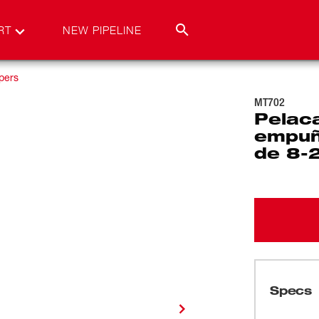
RT
NEW PIPELINE
ppers
MT702
Pelac
empuñ
de 8-
Specs