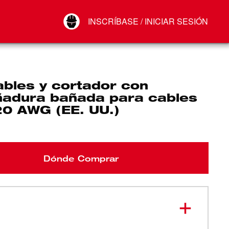
Your Account
INSCRÍBASE / INICIAR SESIÓN
Conectar
Cerrar sesión
ables y cortador con
adura bañada para cables
20 AWG (EE. UU.)
Dónde Comprar