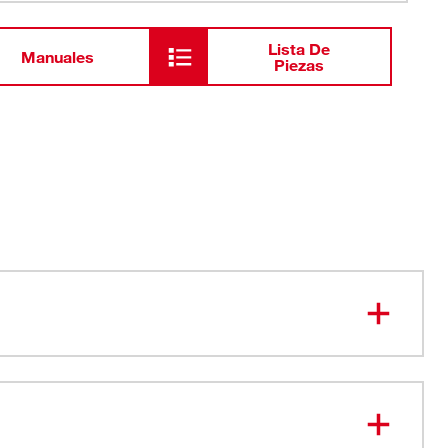
Lista De
Manuales
Piezas
era limpia. Vida útil más prolongada.
pios, ajuste preciso del cable
orte más duradero