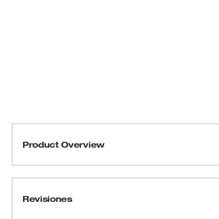
Product Overview
El termopar tipo K de Milwaukee mide temperaturas de -
contacto de HVAC/R, plomería y sistemas eléctricos. P
temperatura con entradas de tipo K.
Revisiones