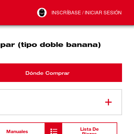
Your Account
INSCRÍBASE / INICIAR SESIÓN
Conectar
Cerrar sesión
par (tipo doble banana)
Dónde Comprar
Lista De
Manuales
Piezas