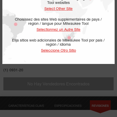
Tool websites
Select Other Site
Choisissez des sites Web supplémentaires de pays /
région / langue pour Milwaukee Tool
Sélectionnez un Autre Site
Elija sitios web adicionales de Milwaukee Tool por país /
región / idioma
0931-20
Seleccione Otro Sitio
INCLUYE
(1)
0931-20
No Hay Vendedores Encontrados
CARACTERÍSTICAS CLAVE
ESPECIFICACIONES
REVISIONES