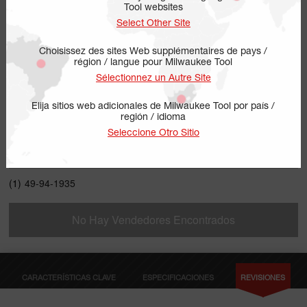
Tool websites
Select Other Site
Choisissez des sites Web supplémentaires de pays /
région / langue pour Milwaukee Tool
Sélectionnez un Autre Site
Elija sitios web adicionales de Milwaukee Tool por país /
región / idioma
49-94-1935
Seleccione Otro Sitio
INCLUYE
(1)
49-94-1935
No Hay Vendedores Encontrados
CARACTERÍSTICAS CLAVE
ESPECIFICACIONES
REVISIONES