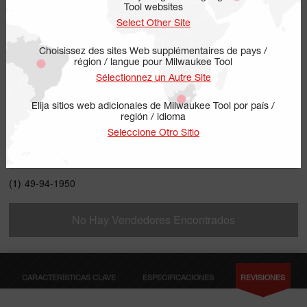
Tool websites
Select Other Site
Choisissez des sites Web supplémentaires de pays /
région / langue pour Milwaukee Tool
Sélectionnez un Autre Site
Elija sitios web adicionales de Milwaukee Tool por país /
región / idioma
49-94-1950
Seleccione Otro Sitio
INCLUYE
(1)
49-94-1950
No Hay Vendedores Encontrados
CARACTERÍSTICAS CLAVE
ESPECIFICACIONES
REVISIONES