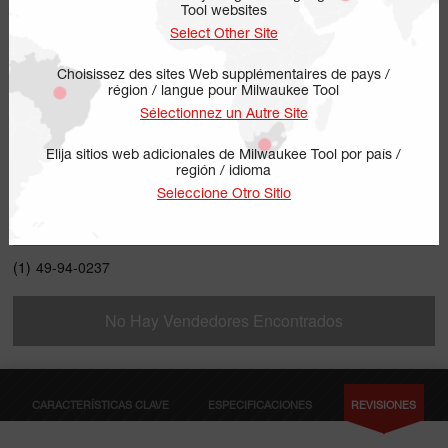
Tool websites
Select Other Site
Choisissez des sites Web supplémentaires de pays /
région / langue pour Milwaukee Tool
Sélectionnez un Autre Site
Elija sitios web adicionales de Milwaukee Tool por país /
región / idioma
49-94-0237
Seleccione Otro Sitio
INCLUYE
(1)
49-94-0237
No Hay Vendedores Encontrados
CARACTERÍSTICAS CLAVE
ESPECIFICACIONES
REVISIONES