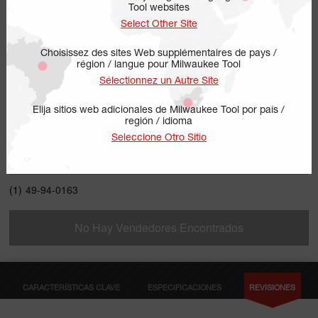
Tool websites
Select Other Site
Choisissez des sites Web supplémentaires de pays /
région / langue pour Milwaukee Tool
Sélectionnez un Autre Site
Elija sitios web adicionales de Milwaukee Tool por país /
región / idioma
49-94-0163
Seleccione Otro Sitio
INCLUYE
(1)
49-94-0163
No Hay Vendedores Encontrados
CARACTERÍSTICAS CLAVE
ESPECIFICACIONES
REVISIONES