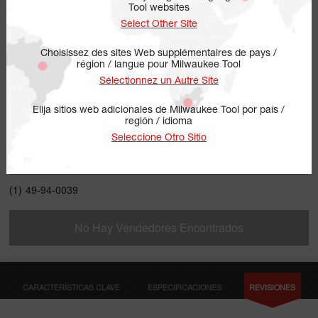
Tool websites
Select Other Site
Choisissez des sites Web supplémentaires de pays /
région / langue pour Milwaukee Tool
Sélectionnez un Autre Site
Elija sitios web adicionales de Milwaukee Tool por país /
región / idioma
49-94-0039
Seleccione Otro Sitio
INCLUYE
(1)
49-94-0039
No Hay Vendedores Encontrados
CARACTERÍSTICAS CLAVE
ESPECIFICACIONES
REVISIONES