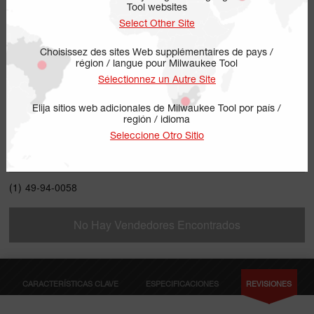
Tool websites
Select Other Site
Choisissez des sites Web supplémentaires de pays /
région / langue pour Milwaukee Tool
Sélectionnez un Autre Site
Elija sitios web adicionales de Milwaukee Tool por país /
región / idioma
49-94-0058
Seleccione Otro Sitio
INCLUYE
(1)
49-94-0058
No Hay Vendedores Encontrados
CARACTERÍSTICAS CLAVE
ESPECIFICACIONES
REVISIONES