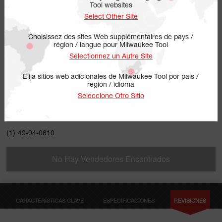
Tool websites
Select Other Site
Choisissez des sites Web supplémentaires de pays /
région / langue pour Milwaukee Tool
Sélectionnez un Autre Site
Elija sitios web adicionales de Milwaukee Tool por país /
región / idioma
49-94-0610
Seleccione Otro Sitio
INCLUYE
(1)
49-94-0610
No Hay Vendedores Encontrados
CARACTERÍSTICAS CLAVE
ESPECIFICACIONES
REVISIONES