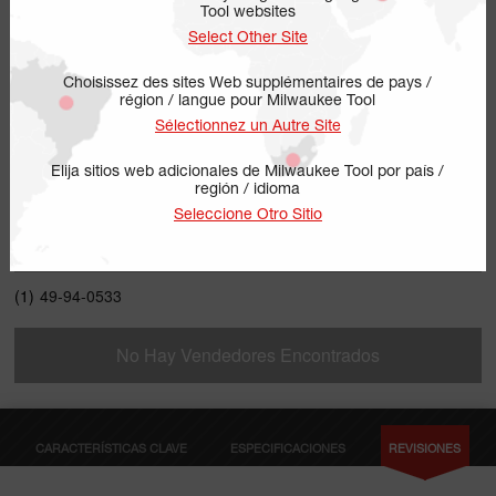
Tool websites
Select Other Site
Choisissez des sites Web supplémentaires de pays /
région / langue pour Milwaukee Tool
Sélectionnez un Autre Site
Elija sitios web adicionales de Milwaukee Tool por país /
región / idioma
49-94-0533
Seleccione Otro Sitio
INCLUYE
(1)
49-94-0533
No Hay Vendedores Encontrados
CARACTERÍSTICAS CLAVE
ESPECIFICACIONES
REVISIONES